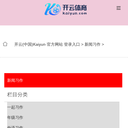
开云(中国)Kaiyun·官方网站 登录入口
>
新闻习作
>
新闻习作
栏目分类
一起习作
年级习作
外语习作