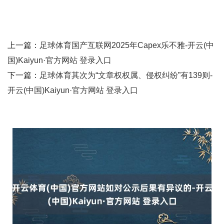
上一篇：
足球体育国产互联网2025年Capex乐不雅-开云(中
国)Kaiyun·官方网站 登录入口
下一篇：
足球体育其次为“文章权权属、侵权纠纷”有139则-
开云(中国)Kaiyun·官方网站 登录入口