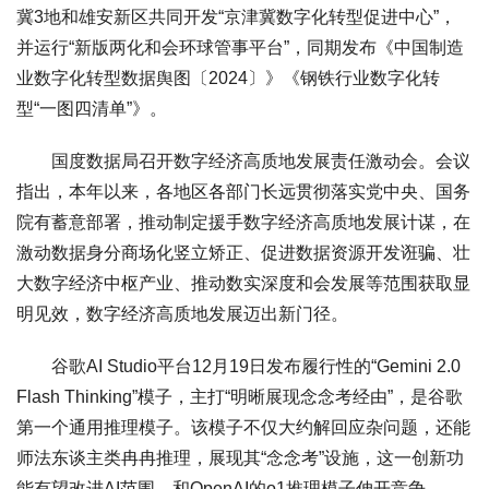
冀3地和雄安新区共同开发“京津冀数字化转型促进中心”，
并运行“新版两化和会环球管事平台”，同期发布《中国制造
业数字化转型数据舆图〔2024〕》《钢铁行业数字化转
型“一图四清单”》。
国度数据局召开数字经济高质地发展责任激动会。会议
指出，本年以来，各地区各部门长远贯彻落实党中央、国务
院有蓄意部署，推动制定援手数字经济高质地发展计谋，在
激动数据身分商场化竖立矫正、促进数据资源开发诳骗、壮
大数字经济中枢产业、推动数实深度和会发展等范围获取显
明见效，数字经济高质地发展迈出新门径。
谷歌AI Studio平台12月19日发布履行性的“Gemini 2.0
Flash Thinking”模子，主打“明晰展现念念考经由”，是谷歌
第一个通用推理模子。该模子不仅大约解回应杂问题，还能
师法东谈主类冉冉推理，展现其“念念考”设施，这一创新功
能有望改进AI范围，和OpenAI的o1推理模子伸开竞争。