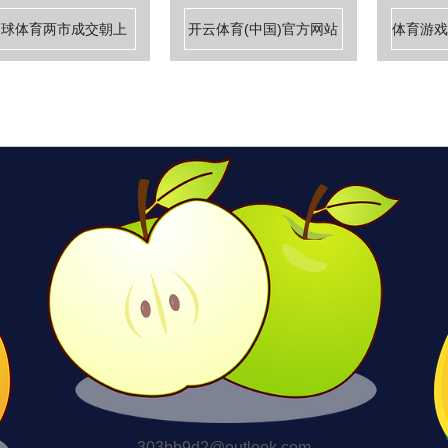
足球体育两市成交朝上
开云体育(中国)官方网站
体育游戏
.5万亿元东说念主民币-
预测好意思国对俄罗斯石
时雀跃”
(中国)Kaiyun·官方网
油产业的制裁将握续-开
开云(中国
站 登录入口
云(中国)Kaiyun·官方网站
站
登录入口
查看更多
查看更多
303bb9d2@outlook.com