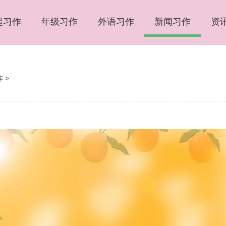
起习作
年级习作
外语习作
新闻习作
资
作
>