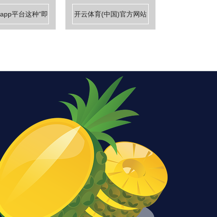
app平台这种“即
开云体育(中国)官方网站
是条局促的旅途-
如对公示后果有异议的-
)Kaiyun·官方网
开云(中国)Kaiyun·官方网
 登录入口
站 登录入口
查看更多
查看更多