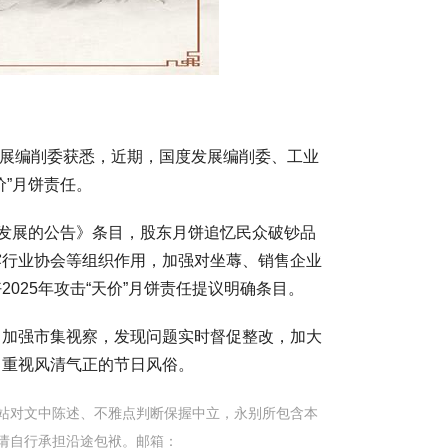
发展编削委获悉，近期，国度发展编削委、工业
”月饼责任。
康发展的公告》条目，股东月饼追忆民众破钞品
露行业协会等组织作用，加强对坐蓐、销售企业
025年攻击“天价”月饼责任提议明确条目。
，加强市集视察，发现问题实时督促整改，加大
，重视风清气正的节日风俗。
站对文中陈述、不雅点判断保握中立，永别所包含本
请自行承担沿途包袱。邮箱：