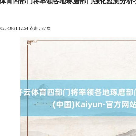
体育四部门将率领各地琢磨部门强化监测分析-开云(
5-10-31 12:54
点击：87 次