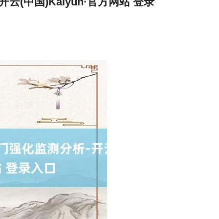
中国)Kaiyun·官方网站 登录