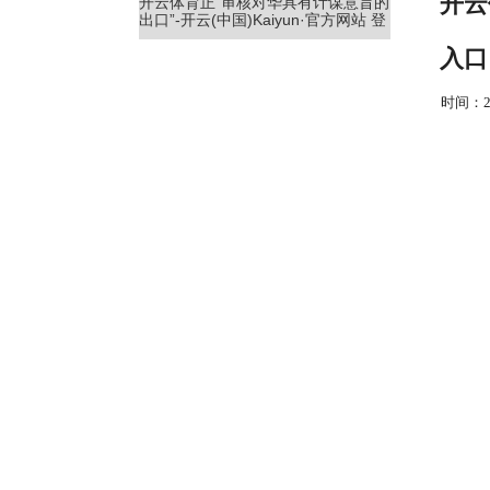
开云
开云体育正“审核对华具有计谋意旨的
出口”-开云(中国)Kaiyun·官方网站 登
入口
时间：202